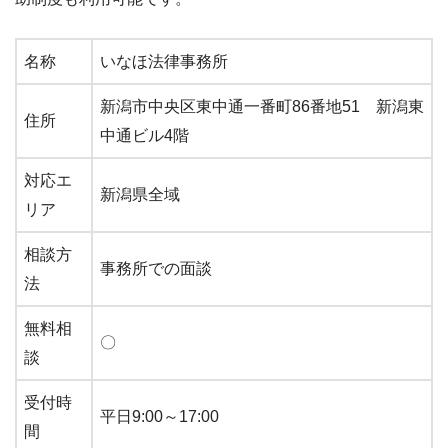
名称
いなほ法律事務所
新潟市中央区東中通一番町86番地51 新潟東
住所
中通ビル4階
対応エ
新潟県全域
リア
相談方
事務所での面談
法
無料相
〇
談
受付時
平日9:00～17:00
間