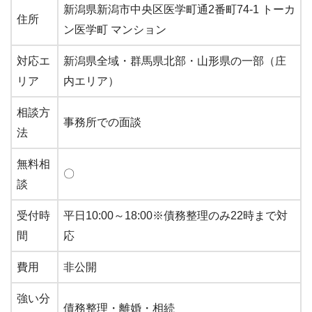
新潟県新潟市中央区医学町通2番町74-1 トーカ
住所
ン医学町 マンション
対応エ
新潟県全域・群馬県北部・山形県の一部（庄
リア
内エリア）
相談方
事務所での面談
法
無料相
〇
談
受付時
平日10:00～18:00※債務整理のみ22時まで対
間
応
費用
非公開
強い分
債務整理・離婚・相続