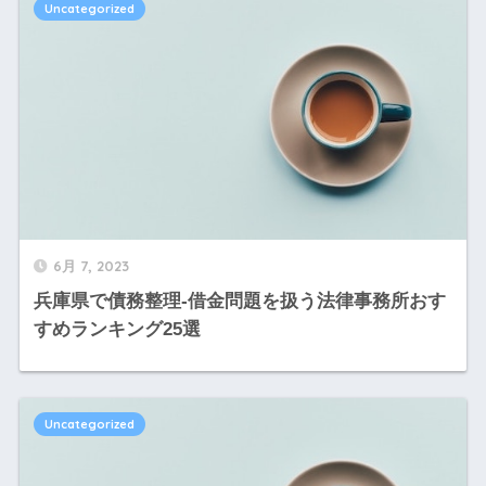
Uncategorized
6月 7, 2023
兵庫県で債務整理-借金問題を扱う法律事務所おす
すめランキング25選
Uncategorized