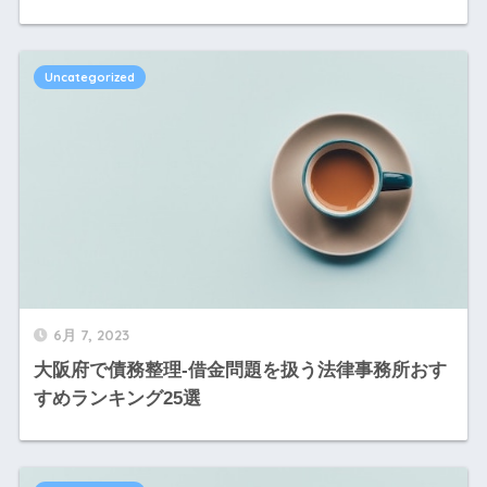
Uncategorized
6月 7, 2023
大阪府で債務整理-借金問題を扱う法律事務所おす
すめランキング25選