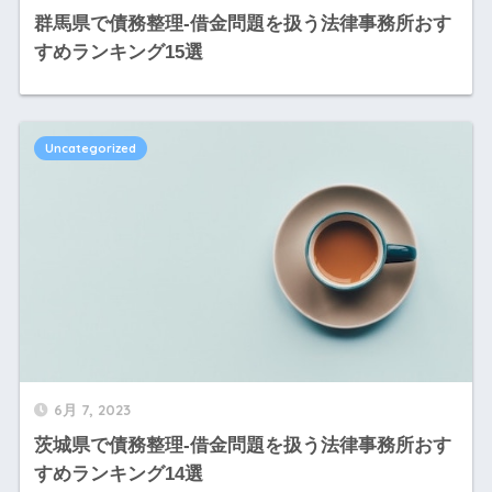
群馬県で債務整理-借金問題を扱う法律事務所おす
すめランキング15選
Uncategorized
6月 7, 2023
茨城県で債務整理-借金問題を扱う法律事務所おす
すめランキング14選